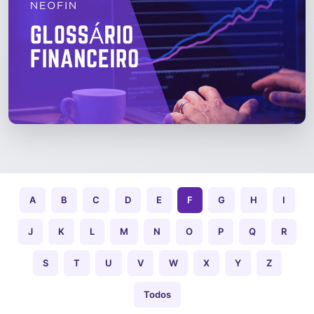
A
B
C
D
E
F
G
H
I
J
K
L
M
N
O
P
Q
R
S
T
U
V
W
X
Y
Z
Todos