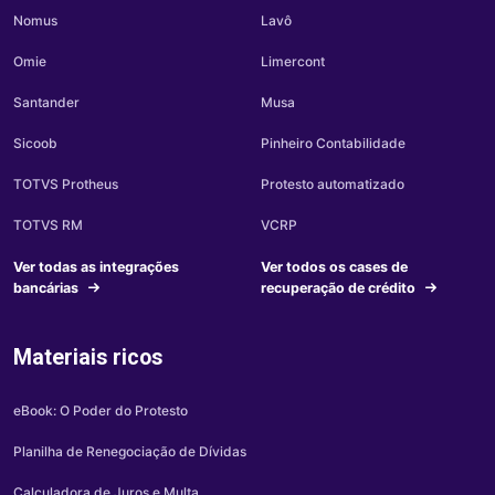
Nomus
Lavô
Omie
Limercont
Santander
Musa
Sicoob
Pinheiro Contabilidade
TOTVS Protheus
Protesto automatizado
TOTVS RM
VCRP
Ver todas as integrações
Ver todos os cases de
bancárias
recuperação de crédito
Materiais ricos
eBook: O Poder do Protesto
Planilha de Renegociação de Dívidas
Calculadora de Juros e Multa