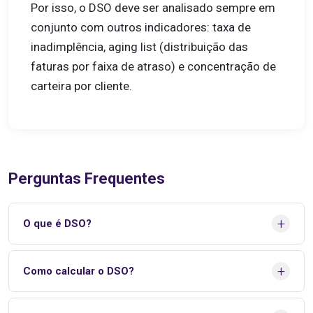
Por isso, o DSO deve ser analisado sempre em
conjunto com outros indicadores: taxa de
inadimplência, aging list (distribuição das
faturas por faixa de atraso) e concentração de
carteira por cliente.
Perguntas Frequentes
+
O que é DSO?
DSO (Days Sales Outstanding), ou Prazo Médio de
+
Como calcular o DSO?
Recebimento (PMR), é o indicador que mede, em dias, quanto
tempo em média uma empresa leva para receber o
pagamento após realizar uma venda a prazo. É um dos
A fórmula do DSO é: DSO = (Contas a Receber ÷ Receita a