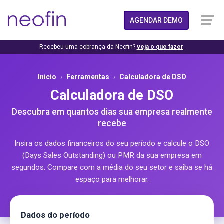
AGENDAR DEMO
Recebeu uma cobrança da Neofin?
veja o que fazer
.
Início
Ferramentas
Calculadora de DSO
Calculadora de DSO
Descubra em quantos dias sua empresa realmente
recebe
Insira os dados financeiros do seu período e calcule o DSO
(Days Sales Outstanding) ou PMR da sua empresa em
segundos. Compare com a média do seu setor e saiba se há
espaço para melhorar.
Dados do período