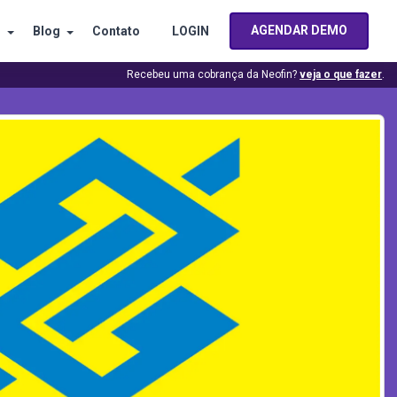
AGENDAR DEMO
s
Blog
Contato
LOGIN
Recebeu uma cobrança da Neofin?
veja o que fazer
.