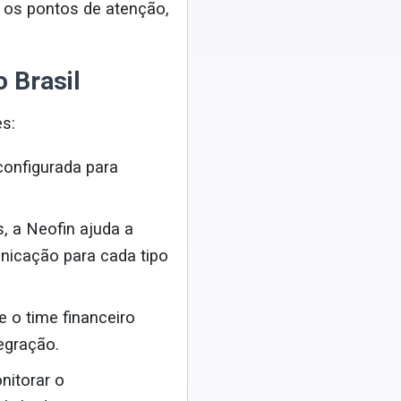
e os pontos de atenção,
 Brasil
s:
configurada para
s, a Neofin ajuda a
unicação para cada tipo
e o time financeiro
egração.
nitorar o