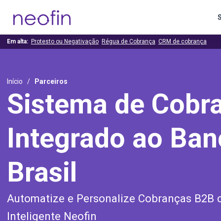
Em alta:
Protesto ou Negativação
Régua de Cobrança
CRM de cobrança
Início
Parceiros
Sistema de Cobr
Integrado ao Ban
Brasil
Automatize e Personalize Cobranças B2B 
Inteligente Neofin