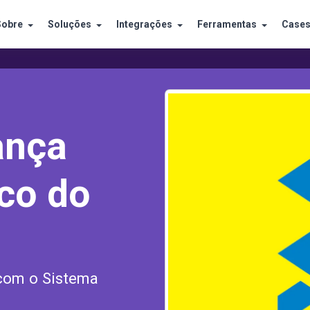
Sobre
Soluções
Integrações
Ferramentas
Case
ança
co do
com o Sistema