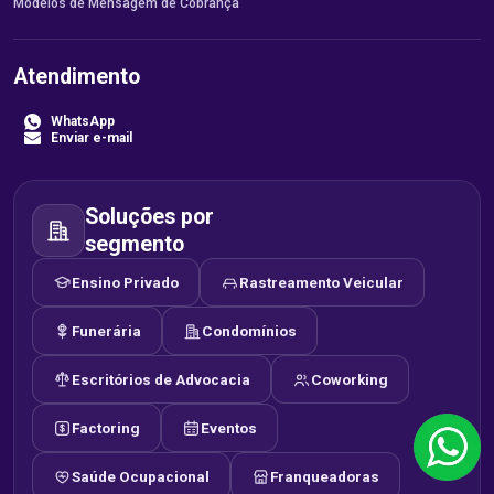
Modelos de Mensagem de Cobrança
Atendimento
WhatsApp
Enviar e-mail
Soluções por
segmento
Ensino Privado
Rastreamento Veicular
Funerária
Condomínios
Escritórios de Advocacia
Coworking
Factoring
Eventos
Saúde Ocupacional
Franqueadoras