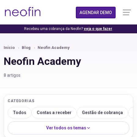
AGENDAR DEMO
Recebeu uma cobrança da Neofin?
veja o que fazer
.
Início
Blog
Neofin Academy
Neofin Academy
8 artigos
CATEGORIAS
Todos
Contas a receber
Gestão de cobrança
I
Ver todos os temas