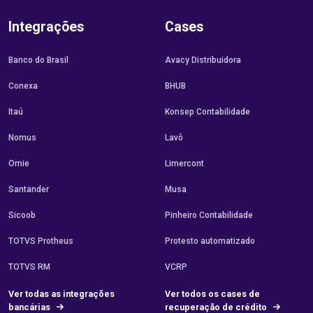
Integrações
Cases
Banco do Brasil
Avacy Distribuidora
Conexa
BHUB
Itaú
Konsep Contabilidade
Nomus
Lavô
Omie
Limercont
Santander
Musa
Sicoob
Pinheiro Contabilidade
TOTVS Protheus
Protesto automatizado
TOTVS RM
VCRP
Ver todas as integrações
Ver todos os cases de
bancárias
recuperação de crédito