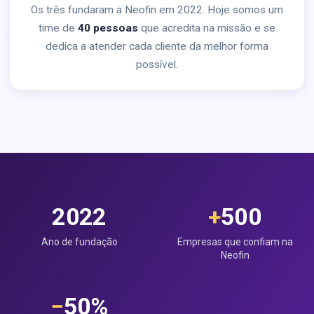
Os três fundaram a Neofin em 2022. Hoje somos um
time de
40 pessoas
que acredita na missão e se
dedica a atender cada cliente da melhor forma
possível.
2022
+
500
Ano de fundação
Empresas que confiam na
Neofin
−
50%