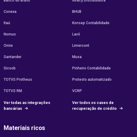
Banco do Brasil
Avacy Distribuidora
Conexa
BHUB
Itaú
Konsep Contabilidade
Nomus
Lavô
Omie
Limercont
Santander
Musa
Sicoob
Pinheiro Contabilidade
TOTVS Protheus
Protesto automatizado
TOTVS RM
VCRP
Ver todas as integrações
Ver todos os cases de
bancárias
recuperação de crédito
Materiais ricos