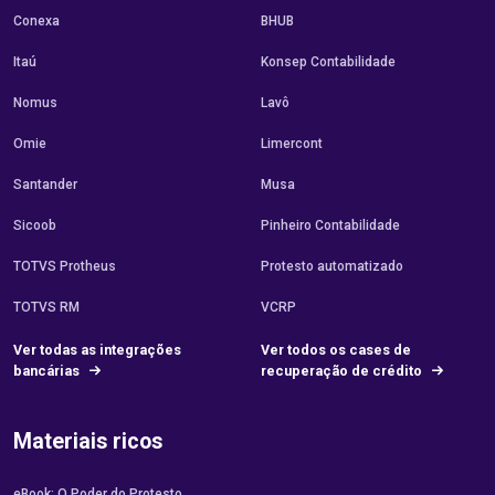
Conexa
BHUB
Itaú
Konsep Contabilidade
Nomus
Lavô
Omie
Limercont
Santander
Musa
Sicoob
Pinheiro Contabilidade
TOTVS Protheus
Protesto automatizado
TOTVS RM
VCRP
Ver todas as integrações
Ver todos os cases de
bancárias
recuperação de crédito
Materiais ricos
eBook: O Poder do Protesto