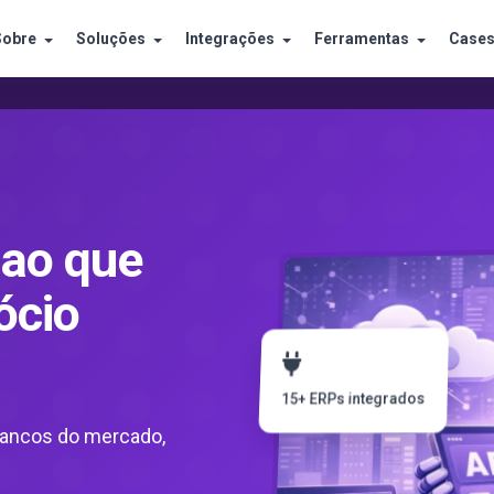
Sobre
Soluções
Integrações
Ferramentas
Case
 ao que
ócio
15+ ERPs integrados
bancos do mercado,