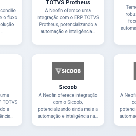
TOTVS Protheus
Temo
concilie
A Neofin oferece uma
robu
 o fluxo
integração com o ERP TOTVS
foc
solução
Protheus, potencializando a
automa
a…
automação e inteligência…
M
Sicoob
e uma
A Neofin oferece integração
A Neofi
RP TOTVS
com o Sicoob,
c
ndo a
potencializando ainda mais a
potenci
gência…
automação e inteligência na…
automaç