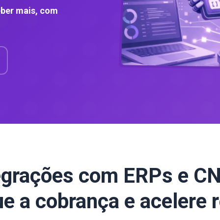
eber mais, com
egrações com ERPs e C
ue a cobrança e acelere 