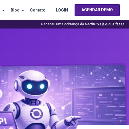
AGENDAR DEMO
s
Blog
Contato
LOGIN
Recebeu uma cobrança da Neofin?
veja o que fazer
.