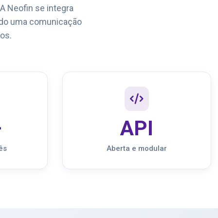
A Neofin se integra
indo uma comunicação
os.
+
API
ês
Aberta e modular