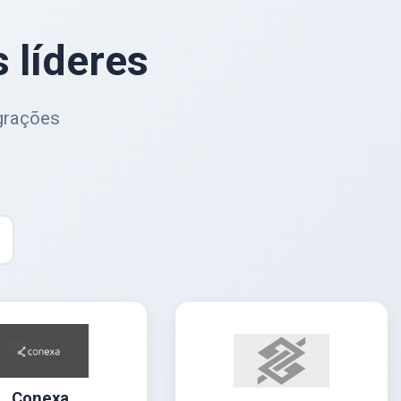
 líderes
egrações
Conexa