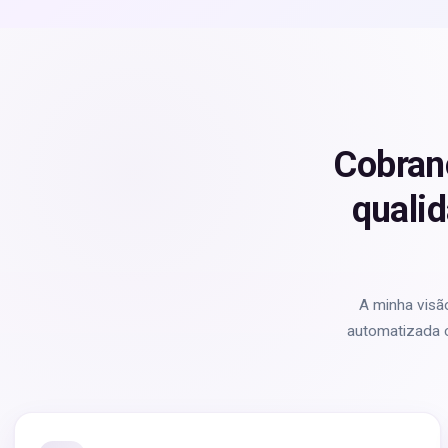
Cobran
quali
A minha visã
automatizada c