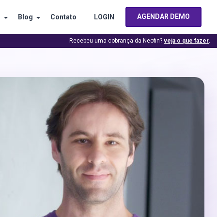
AGENDAR DEMO
s
Blog
Contato
LOGIN
Recebeu uma cobrança da Neofin?
veja o que fazer
.