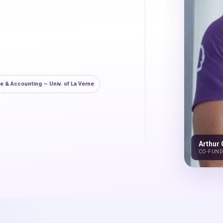
e & Accounting — Univ. of La Verne
Arthur
CO-FUNDA