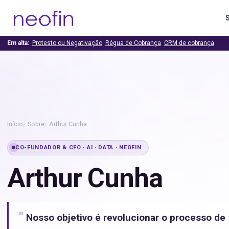
Em alta:
Protesto ou Negativação
Régua de Cobrança
CRM de cobrança
Início
Sobre
Arthur Cunha
CO-FUNDADOR & CFO · AI · DATA · NEOFIN
Arthur Cunha
"
Nosso objetivo é revolucionar o processo de