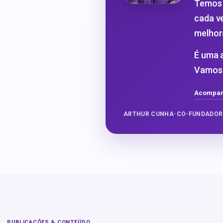
Temos 
cada v
melhor
É uma a
Vamos 
Acompan
ARTHUR CUNHA
•
CO-FUNDADOR 
PUBLICAÇÕES & CONTEÚDO