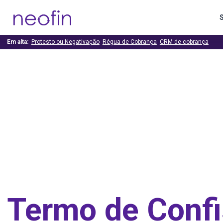
Em alta:
Protesto ou Negativação
Régua de Cobrança
CRM de cobrança
Termo de Conf