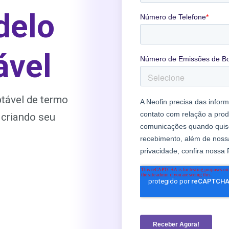
delo
ável
tável de termo
 criando seu