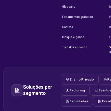
Glossário
I
Ferramentas gratuitas
P
Contato
I
Indique e ganhe
C
V
Trabalhe conosco
Ensino Privado
Ra
Soluções por
Factoring
Evento
segmento
Faculdades
Esco