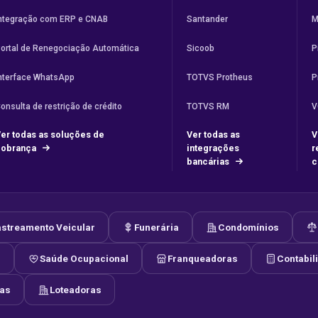
ntegração com ERP e CNAB
Santander
M
ortal de Renegociação Automática
Sicoob
P
nterface WhatsApp
TOTVS Protheus
P
onsulta de restrição de crédito
TOTVS RM
V
er todas as soluções de
Ver todas as
V
cobrança
integrações
r
bancárias
c
streamento Veicular
Funerária
Condomínios
s
Saúde Ocupacional
Franqueadoras
Contabil
las
Loteadoras