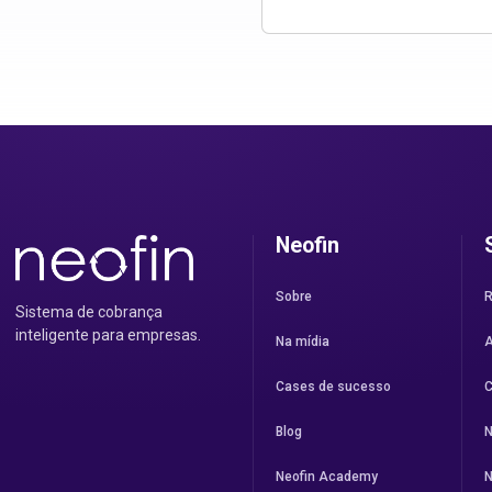
Neofin
Sobre
R
Sistema de cobrança
inteligente para empresas.
Na mídia
A
Cases de sucesso
C
Blog
N
Neofin Academy
N