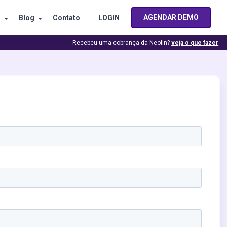
AGENDAR DEMO
s
Blog
Contato
LOGIN
Recebeu uma cobrança da Neofin?
veja o que fazer
.