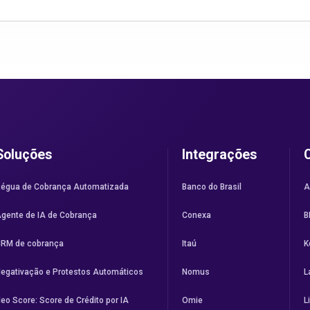
Soluções
Integrações
égua de Cobrança Automatizada
Banco do Brasil
A
gente de IA de Cobrança
Conexa
B
RM de cobrança
Itaú
K
egativação e Protestos Automáticos
Nomus
L
eo Score: Score de Crédito por IA
Omie
L