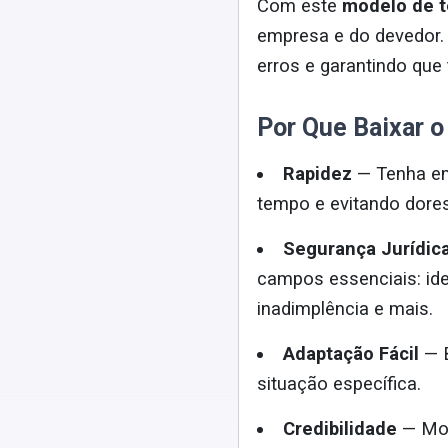
Com este
modelo de t
empresa e do devedor. 
erros e garantindo que
Por Que Baixar 
Rapidez
— Tenha em
tempo e evitando dore
Segurança Jurídic
campos essenciais: ide
inadimplência e mais.
Adaptação Fácil
— B
situação específica.
Credibilidade
— Mos