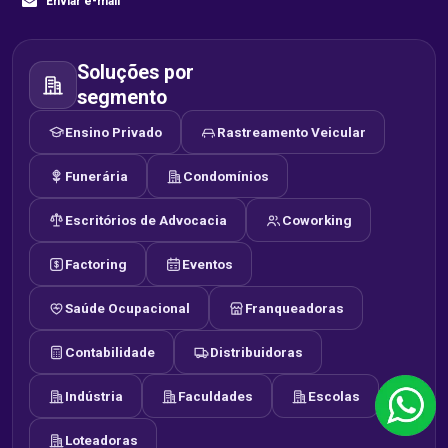
Enviar e-mail
Soluções por
segmento
Ensino Privado
Rastreamento Veicular
Funerária
Condomínios
Escritórios de Advocacia
Coworking
Factoring
Eventos
Saúde Ocupacional
Franqueadoras
Contabilidade
Distribuidoras
Indústria
Faculdades
Escolas
Loteadoras