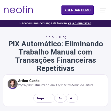
AGENDAR DEMO
Recebeu uma cobrança da Neofin?
veja o que fazer
.
Início
Blog
PIX Automático: Eliminando
Trabalho Manual com
Transações Financeiras
Repetitivas
Arthur Cunha
26/07/2023
atualizado em
17/11/2025
5 min de leitura
Imprimir
A-
A+