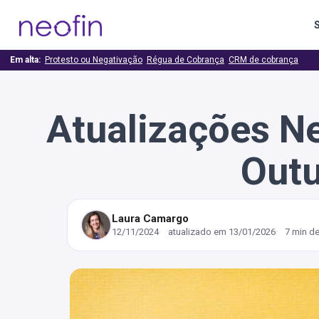
Em alta:
Protesto ou Negativação
Régua de Cobrança
CRM de cobrança
Atualizações N
Out
Laura Camargo
12/11/2024
atualizado em
13/01/2026
7 min de