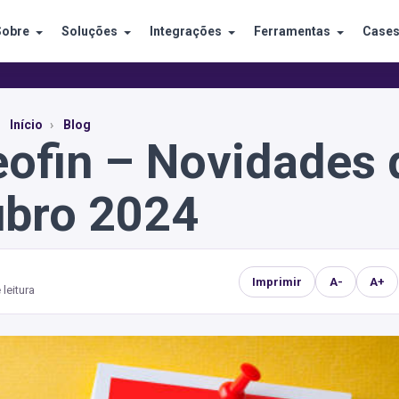
Sobre
Soluções
Integrações
Ferramentas
Case
Início
Blog
eofin – Novidades 
ubro 2024
Imprimir
A-
A+
 leitura