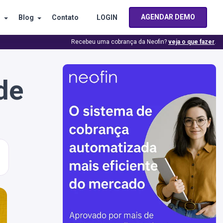
AGENDAR DEMO
s
Blog
Contato
LOGIN
Recebeu uma cobrança da Neofin?
veja o que fazer
.
de