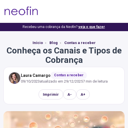
Recebeu uma cobrança da Neofin?
veja o que fazer
.
Início
Blog
Contas a receber
Conheça os Canais e Tipos de
Cobrança
Laura Camargo
Contas a receber
09/10/2023
atualizado em
29/12/2025
7 min de leitura
Imprimir
A-
A+