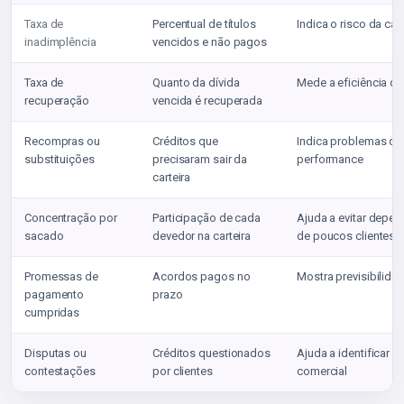
Taxa de
Percentual de títulos
Indica o risco da cart
inadimplência
vencidos e não pagos
Taxa de
Quanto da dívida
Mede a eficiência d
recuperação
vencida é recuperada
Recompras ou
Créditos que
Indica problemas de 
substituições
precisaram sair da
performance
carteira
Concentração por
Participação de cada
Ajuda a evitar depen
sacado
devedor na carteira
de poucos clientes
Promessas de
Acordos pagos no
Mostra previsibilida
pagamento
prazo
cumpridas
Disputas ou
Créditos questionados
Ajuda a identificar r
contestações
por clientes
comercial