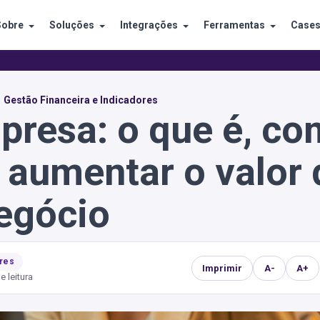
Sobre
Soluções
Integrações
Ferramentas
Case
Gestão Financeira e Indicadores
presa: o que é, c
 aumentar o valor 
egócio
ores
Imprimir
A-
A+
e leitura