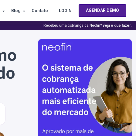
AGENDAR DEMO
s
Blog
Contato
LOGIN
Recebeu uma cobrança da Neofin?
veja o que fazer
.
omo
do