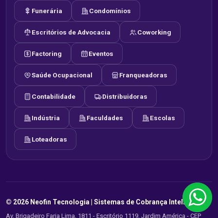
Funerária
Condomínios
Escritórios de Advocacia
Coworking
Factoring
Eventos
Saúde Ocupacional
Franqueadoras
Contabilidade
Distribuidoras
Indústria
Faculdades
Escolas
Loteadoras
© 2026 Neofin Tecnologia |
Sistemas de Cobrança Inteligente
Av. Brigadeiro Faria Lima, 1811 - Escritório 1119, Jardim América - CEP