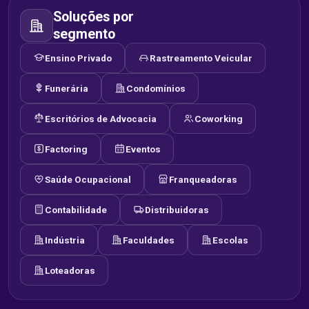
Soluções por
segmento
Ensino Privado
Rastreamento Veicular
Funerária
Condomínios
Escritórios de Advocacia
Coworking
Factoring
Eventos
Saúde Ocupacional
Franqueadoras
Contabilidade
Distribuidoras
Indústria
Faculdades
Escolas
Loteadoras