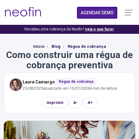
AGENDAR DEMO
Recebeu uma cobrança da Neofin?
veja o que fazer
.
Início
Blog
Régua de cobrança
Como construir uma régua de
cobrança preventiva
Laura Camargo
Régua de cobrança
25/08/2025
atualizado em
15/07/2026
6 min de leitura
Imprimir
A-
A+