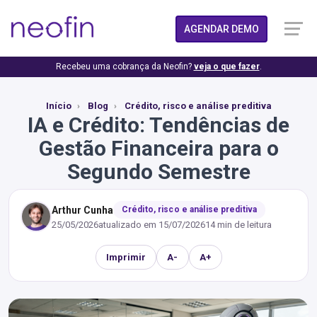
AGENDAR DEMO
Recebeu uma cobrança da Neofin?
veja o que fazer
.
Início
Blog
Crédito, risco e análise preditiva
IA e Crédito: Tendências de
Gestão Financeira para o
Segundo Semestre
Arthur Cunha
Crédito, risco e análise preditiva
25/05/2026
atualizado em
15/07/2026
14 min de leitura
Imprimir
A-
A+