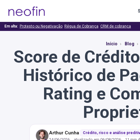
Em alta:
Protesto ou Negativação
Régua de Cobrança
CRM de cobrança
Início
Blog
Score de Crédit
Histórico de P
Rating e Co
Proprie
Arthur Cunha
Crédito, risco e análise prediti
24/06/2026
atualizado em
06/08/2026
11 min d