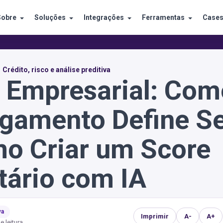
Sobre
Soluções
Integrações
Ferramentas
Case
Crédito, risco e análise preditiva
o Empresarial: Com
agamento Define S
mo Criar um Score
tário com IA
va
Imprimir
A-
A+
e leitura