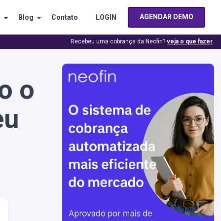
AGENDAR DEMO
s
Blog
Contato
LOGIN
Recebeu uma cobrança da Neofin?
veja o que fazer
.
o o
eu