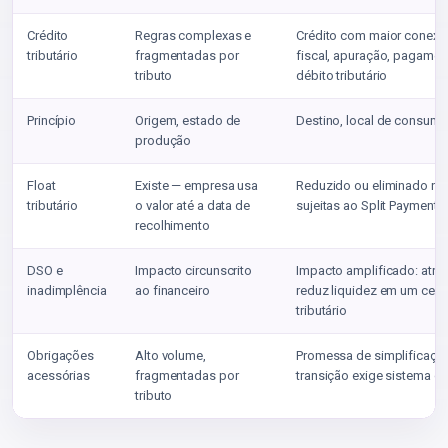
Crédito
Regras complexas e
Crédito com maior conexã
tributário
fragmentadas por
fiscal, apuração, pagamen
tributo
débito tributário
Princípio
Origem, estado de
Destino, local de consum
produção
Float
Existe — empresa usa
Reduzido ou eliminado na
tributário
o valor até a data de
sujeitas ao Split Payment
recolhimento
DSO e
Impacto circunscrito
Impacto amplificado: atra
inadimplência
ao financeiro
reduz liquidez em um cená
tributário
Obrigações
Alto volume,
Promessa de simplificaçã
acessórias
fragmentadas por
transição exige sistema du
tributo