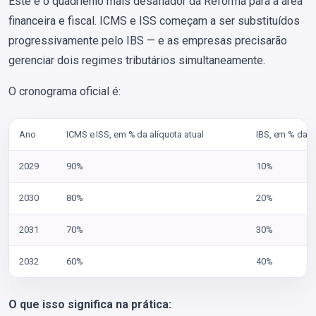
Este é o quadriênio mais desafiador da Reforma para a área
financeira e fiscal. ICMS e ISS começam a ser substituídos
progressivamente pelo IBS — e as empresas precisarão
gerenciar dois regimes tributários simultaneamente.
O cronograma oficial é:
Ano
ICMS e ISS, em % da alíquota atual
IBS, em % da a
2029
90%
10%
2030
80%
20%
2031
70%
30%
2032
60%
40%
O que isso significa na prática: