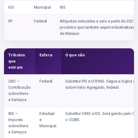
ISS
Municipal
IBS
IPI
Federal
Alíquotas reduzidas a zero a partir de 2027,
produtos que também sejam industrializado
de Manaus
Tributos
Esfera
O que são
que
entram
CBS —
Federal
Substitui PIS e COFINS. Segue a lógica d
Contribuição
sobre Valor Agregado, federal.
sobre Bens
e Serviços
IBS —
Estadual
Substitui ICMS e ISS. Será gerido pelo Co
Imposto
e
o CGIBS.
sobre Bens
Municipal
e Serviços