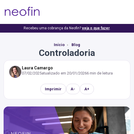
Recebeu uma cobrança da Neofin?
veja o que fazer
.
Início
Blog
Controladoria
Laura Camargo
07/02/2025
atualizado em
20/01/2026
6 min de leitura
Imprimir
A-
A+