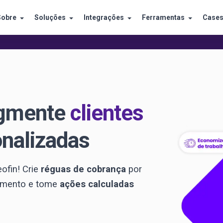
Sobre
Soluções
Integrações
Ferramentas
Case
egmente
clientes
onalizadas
ofin! Crie
réguas de cobrança
por
mento e tome
ações calculadas