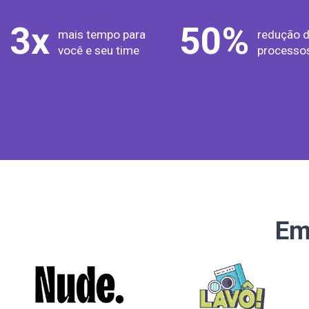
3
x
50
%
mais tempo para
redução 
você e seu time
processo
Em