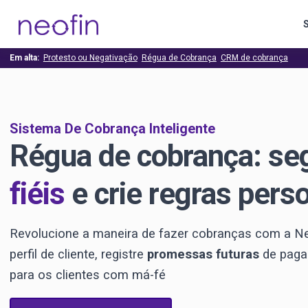
Em alta:
Protesto ou Negativação
Régua de Cobrança
CRM de cobrança
Sistema De Cobrança Inteligente
Régua de cobrança: s
fiéis
e crie regras pers
Revolucione a maneira de fazer cobranças com a Ne
perfil de cliente, registre
promessas futuras
de paga
para os clientes com má-fé