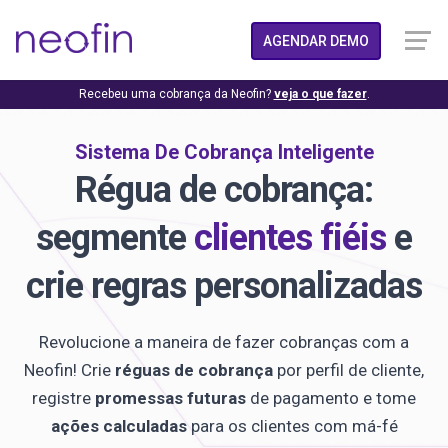
AGENDAR DEMO
Recebeu uma cobrança da Neofin?
veja o que fazer
.
Sistema De Cobrança Inteligente
Régua de cobrança:
segmente
clientes fiéis
e
crie regras personalizadas
Revolucione a maneira de fazer cobranças com a
Neofin! Crie
réguas de cobrança
por perfil de cliente,
registre
promessas futuras
de pagamento e tome
ações calculadas
para os clientes com má-fé