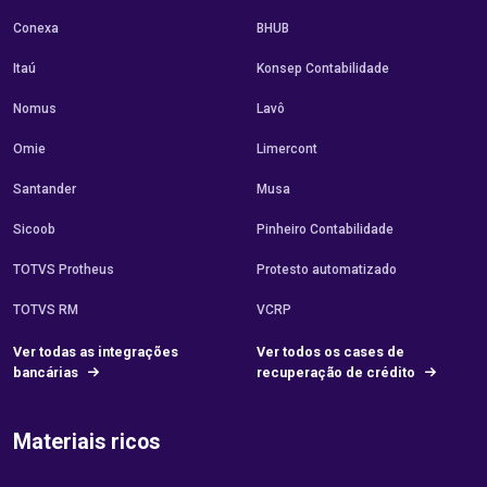
Conexa
BHUB
Itaú
Konsep Contabilidade
Nomus
Lavô
Omie
Limercont
Santander
Musa
Sicoob
Pinheiro Contabilidade
TOTVS Protheus
Protesto automatizado
TOTVS RM
VCRP
Ver todas as integrações
Ver todos os cases de
bancárias
recuperação de crédito
Materiais ricos