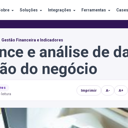
Sobre
Soluções
Integrações
Ferramentas
Case
Gestão Financeira e Indicadores
ence e análise de d
tão do negócio
ores
Imprimir
A-
A+
 leitura