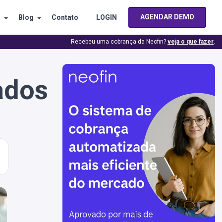
AGENDAR DEMO
s
Blog
Contato
LOGIN
Recebeu uma cobrança da Neofin?
veja o que fazer
.
ados