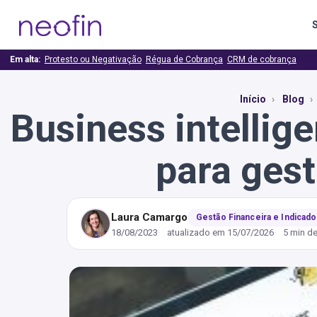
Em alta:
Protesto ou Negativação
Régua de Cobrança
CRM de cobrança
Início
Blog
Business intellig
para ges
Laura Camargo
Gestão Financeira e Indicad
18/08/2023
atualizado em
15/07/2026
5 min de