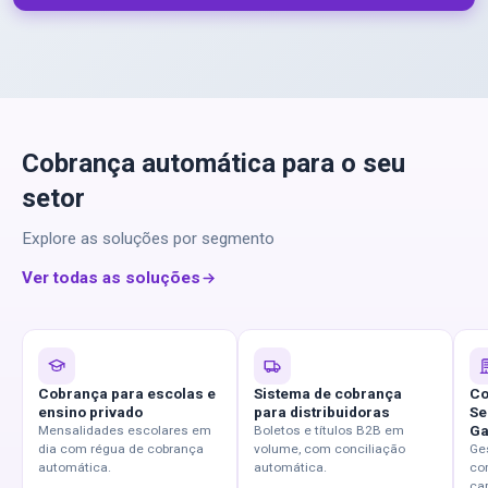
Cobrança automática para o seu
setor
Explore as soluções por segmento
Ver todas as soluções
Cobrança para escolas e
Sistema de cobrança
Co
ensino privado
para distribuidoras
Se
Ga
Mensalidades escolares em
Boletos e títulos B2B em
dia com régua de cobrança
volume, com conciliação
Ge
automática.
automática.
co
car