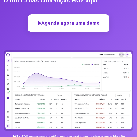
O futuro das cobranças está aqui.
Agende agora uma demo
+ 500 empresas estão melhorando seu caixa com a Neofin