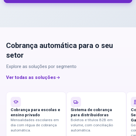
Cobrança automática para o seu
setor
Explore as soluções por segmento
Ver todas as soluções
Cobrança para escolas e
Sistema de cobrança
Co
ensino privado
para distribuidoras
Se
Ga
Mensalidades escolares em
Boletos e títulos B2B em
dia com régua de cobrança
volume, com conciliação
Ge
automática.
automática.
co
car