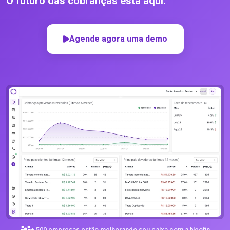
O futuro das cobranças está aqui.
Agende agora uma demo
+ 500 empresas estão melhorando seu caixa com a Neofin