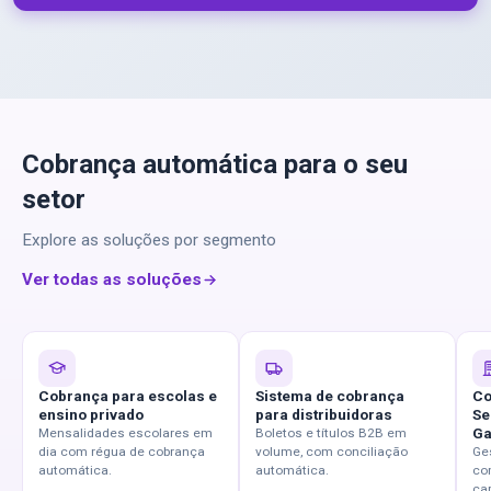
Cobrança automática para o seu
setor
Explore as soluções por segmento
Ver todas as soluções
Cobrança para escolas e
Sistema de cobrança
Co
ensino privado
para distribuidoras
Se
Ga
Mensalidades escolares em
Boletos e títulos B2B em
dia com régua de cobrança
volume, com conciliação
Ge
automática.
automática.
co
car