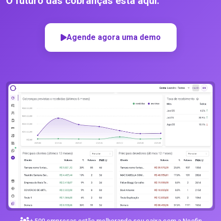
O futuro das cobranças está aqui.
Agende agora uma demo
+ 500 empresas estão melhorando seu caixa com a Neofin