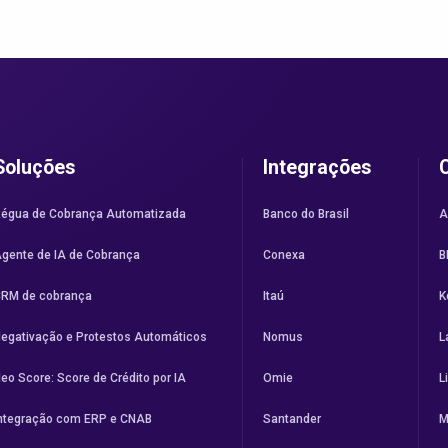
Soluções
Integrações
égua de Cobrança Automatizada
Banco do Brasil
A
gente de IA de Cobrança
Conexa
B
RM de cobrança
Itaú
K
egativação e Protestos Automáticos
Nomus
L
eo Score: Score de Crédito por IA
Omie
L
ntegração com ERP e CNAB
Santander
M