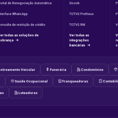
ortal de Renegociação Automática
Sicoob
P
nterface WhatsApp
TOTVS Protheus
P
onsulta de restrição de crédito
TOTVS RM
V
er todas as soluções de
Ver todas as
V
cobrança
integrações
r
bancárias
c
streamento Veicular
Funerária
Condomínios
s
Saúde Ocupacional
Franqueadoras
Contabil
las
Loteadoras