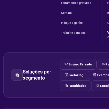
Ferramentas gratuitas
P
Contato
I
Indique e ganhe
C
V
Trabalhe conosco
Ensino Privado
Ra
Soluções por
Factoring
Evento
segmento
Faculdades
Esco