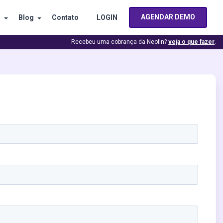
AGENDAR DEMO
s
Blog
Contato
LOGIN
Recebeu uma cobrança da Neofin?
veja o que fazer
.