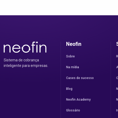
Neofin
Sobre
R
Sistema de cobrança
inteligente para empresas.
Na mídia
A
Cases de sucesso
C
Blog
N
Neofin Academy
N
Glossário
I