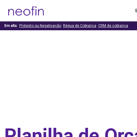
Em alta:
Protesto ou Negativação
Régua de Cobrança
CRM de cobrança
Planilha de Or