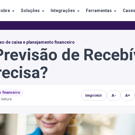
Sobre
Soluções
Integrações
Ferramentas
Case
xo de caixa e planejamento financeiro
revisão de Recebí
recisa?
o financeiro
Imprimir
A-
A+
 leitura