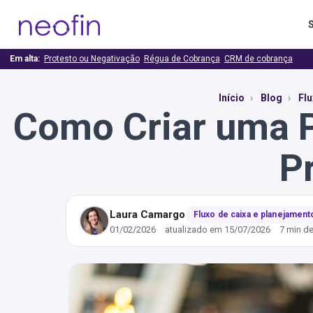
Em alta:
Protesto ou Negativação
Régua de Cobrança
CRM de cobrança
Início
Blog
Flu
Como Criar uma P
P
Laura Camargo
Fluxo de caixa e planejament
01/02/2026
atualizado em
15/07/2026
7 min de