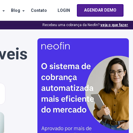
AGENDAR DEMO
s
Blog
Contato
LOGIN
Recebeu uma cobrança da Neofin?
veja o que fazer
.
veis