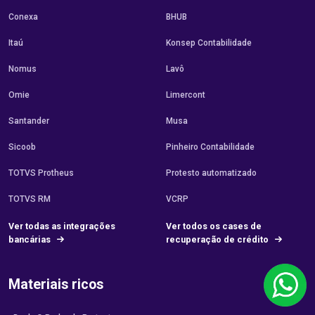
Conexa
BHUB
Itaú
Konsep Contabilidade
Nomus
Lavô
Omie
Limercont
Santander
Musa
Sicoob
Pinheiro Contabilidade
TOTVS Protheus
Protesto automatizado
TOTVS RM
VCRP
Ver todas as integrações
Ver todos os cases de
bancárias
recuperação de crédito
Materiais ricos