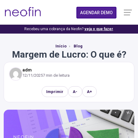
AGENDAR DEMO
Recebeu uma cobrança da Neofin?
veja o que fazer
.
Início
Blog
Margem de Lucro: O que é?
adm
12/11/2025
7 min de leitura
Imprimir
A-
A+