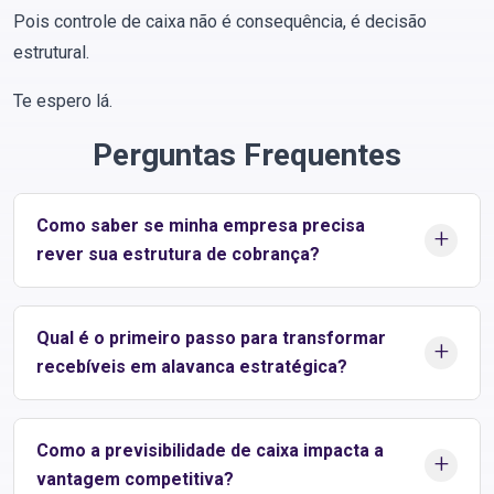
Pois controle de caixa não é consequência, é decisão
estrutural.
Te espero lá.
Perguntas Frequentes
Como saber se minha empresa precisa
+
rever sua estrutura de cobrança?
Se há dependência constante de capital de giro bancário,
Qual é o primeiro passo para transformar
dificuldade em prever entradas, crescimento com aumento
+
recebíveis em alavanca estratégica?
proporcional de inadimplência ou tensão recorrente no caixa, o
problema provavelmente está na conversão de recebíveis.
Nesses casos, não se trata de vender mais, mas de estruturar
Mapear o ciclo de caixa com dados reais: DSO por segmento,
Como a previsibilidade de caixa impacta a
melhor o ciclo financeiro.
comportamento de pagamento, taxa de recuperação, impacto
+
vantagem competitiva?
financeiro da inadimplência e custo implícito do capital