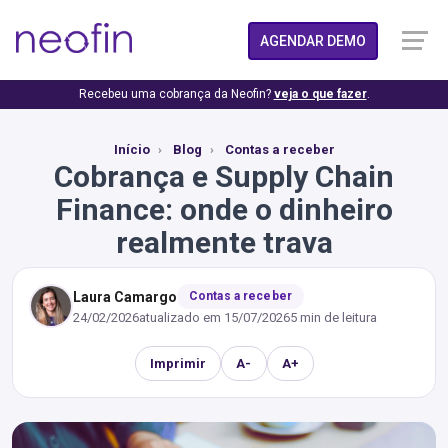
AGENDAR DEMO
Recebeu uma cobrança da Neofin?
veja o que fazer
.
Início
Blog
Contas a receber
Cobrança e Supply Chain
Finance: onde o dinheiro
realmente trava
Laura Camargo
Contas a receber
24/02/2026
atualizado em
15/07/2026
5 min de leitura
Imprimir
A-
A+