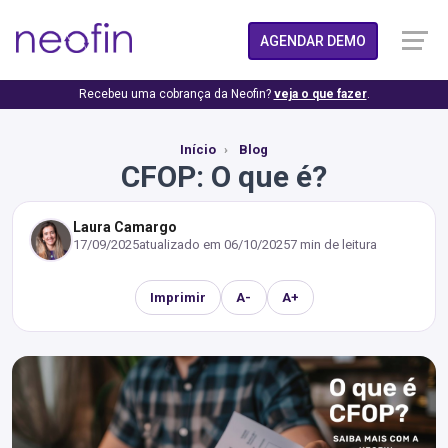
AGENDAR DEMO
Recebeu uma cobrança da Neofin?
veja o que fazer
.
Início
Blog
CFOP: O que é?
Laura Camargo
17/09/2025
atualizado em
06/10/2025
7 min de leitura
Imprimir
A-
A+