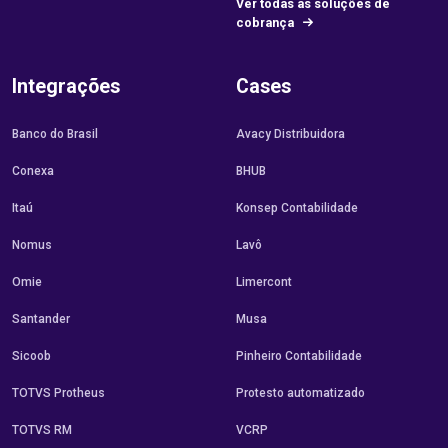
Ver todas as soluções de
cobrança
Integrações
Cases
Banco do Brasil
Avacy Distribuidora
Conexa
BHUB
Itaú
Konsep Contabilidade
Nomus
Lavô
Omie
Limercont
Santander
Musa
Sicoob
Pinheiro Contabilidade
TOTVS Protheus
Protesto automatizado
TOTVS RM
VCRP