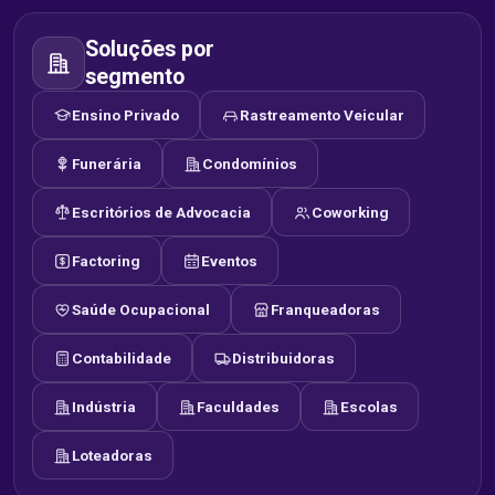
Soluções por
segmento
Ensino Privado
Rastreamento Veicular
Funerária
Condomínios
Escritórios de Advocacia
Coworking
Factoring
Eventos
Saúde Ocupacional
Franqueadoras
Contabilidade
Distribuidoras
Indústria
Faculdades
Escolas
Loteadoras