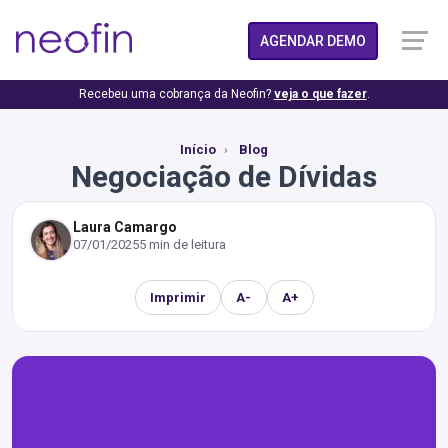
AGENDAR DEMO
Recebeu uma cobrança da Neofin?
veja o que fazer
.
Início
Blog
Negociação de Dívidas
Laura Camargo
07/01/2025
5 min de leitura
Imprimir
A-
A+