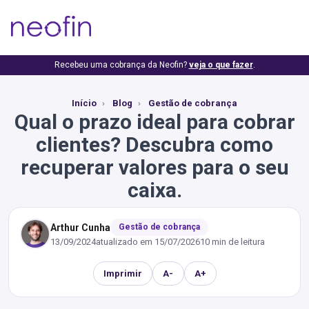
Recebeu uma cobrança da Neofin?
veja o que fazer
.
Início
Blog
Gestão de cobrança
Qual o prazo ideal para cobrar
clientes? Descubra como
recuperar valores para o seu
caixa.
Arthur Cunha
Gestão de cobrança
13/09/2024
atualizado em
15/07/2026
10 min de leitura
Imprimir
A-
A+