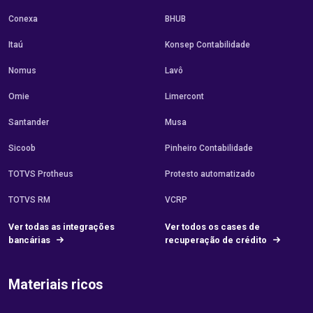
Conexa
BHUB
Itaú
Konsep Contabilidade
Nomus
Lavô
Omie
Limercont
Santander
Musa
Sicoob
Pinheiro Contabilidade
TOTVS Protheus
Protesto automatizado
TOTVS RM
VCRP
Ver todas as integrações
Ver todos os cases de
bancárias
recuperação de crédito
Materiais ricos