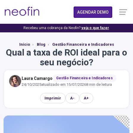
AGENDAR DEMO
Recebeu uma cobrança da Neofin?
veja o que fazer
.
Início
Blog
Gestão Financeira e Indicadores
Qual a taxa de ROI ideal para o
seu negócio?
Laura Camargo
Gestão Financeira e Indicadores
24/10/2025
atualizado em
15/07/2026
8 min de leitura
Imprimir
A-
A+