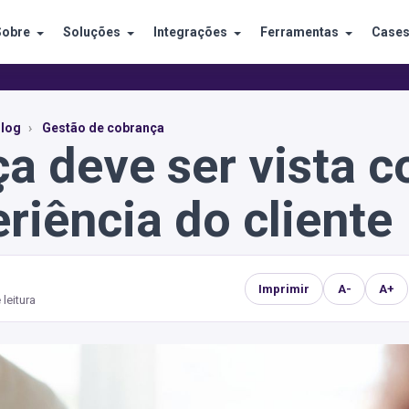
Sobre
Soluções
Integrações
Ferramentas
Case
log
Gestão de cobrança
ça deve ser vista 
riência do cliente
Imprimir
A-
A+
 leitura