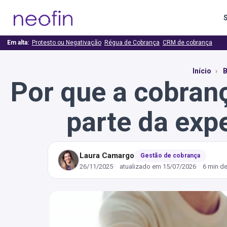
Em alta:
Protesto ou Negativação
Régua de Cobrança
CRM de cobrança
Início
B
Por que a cobran
parte da expe
Laura Camargo
Gestão de cobrança
26/11/2025
atualizado em
15/07/2026
6 min de