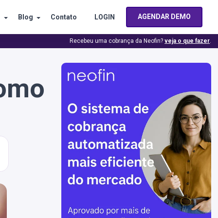
AGENDAR DEMO
s
Blog
Contato
LOGIN
Recebeu uma cobrança da Neofin?
veja o que fazer
.
como