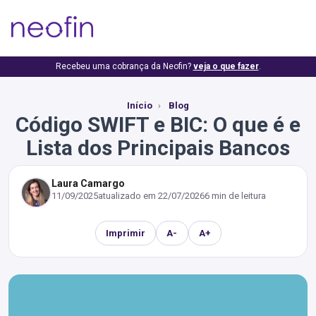
Recebeu uma cobrança da Neofin?
veja o que fazer
.
Início
Blog
Código SWIFT e BIC: O que é e
Lista dos Principais Bancos
Laura Camargo
11/09/2025
atualizado em
22/07/2026
6 min de leitura
Imprimir
A-
A+