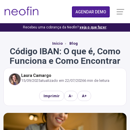
AGENDAR DEMO
Recebeu uma cobrança da Neofin?
veja o que fazer
.
Início
Blog
Código IBAN: O que é, Como
Funciona e Como Encontrar
Laura Camargo
15/09/2025
atualizado em
22/07/2026
6 min de leitura
Imprimir
A-
A+