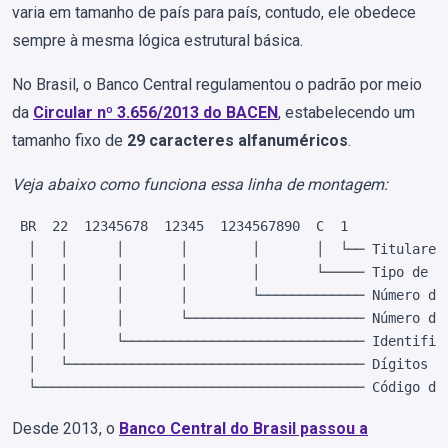
varia em tamanho de país para país, contudo, ele obedece
sempre à mesma lógica estrutural básica.
No Brasil, o Banco Central regulamentou o padrão por meio
da
Circular nº 3.656/2013 do BACEN
, estabelecendo um
tamanho fixo de
29 caracteres alfanuméricos
.
Veja abaixo como funciona essa linha de montagem:
 BR  22  12345678  12345  1234567890  C  1

  │   │      │       │        │       │  └── Titulares 
  │   │      │       │        │       └───── Tipo de co
  │   │      │       │        └───────────── Número da 
  │   │      │       └────────────────────── Número da 
  │   │      └────────────────────────────── Identifica
  │   └───────────────────────────────────── Dígitos de
  └───────────────────────────────────────── Código do
Desde 2013, o
Banco Central do Brasil passou a