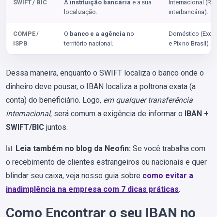
SWIFT / BIC
A
instituição bancária
e a sua
Internacional (R
localização.
interbancária).
COMPE /
O
banco e a agência
no
Doméstico (Exclu
ISPB
território nacional.
e Pix no Brasil).
Dessa maneira, enquanto o SWIFT localiza o banco onde o
dinheiro deve pousar, o IBAN localiza a poltrona exata (a
conta) do beneficiário. Logo,
em qualquer transferência
internacional
, será comum a exigência de informar o
IBAN +
SWIFT/BIC
juntos.
📊
Leia também no blog da Neofin:
Se você trabalha com
o recebimento de clientes estrangeiros ou nacionais e quer
blindar seu caixa, veja nosso guia sobre
como evitar a
inadimplência na empresa com 7 dicas práticas
.
Como Encontrar o seu IBAN no