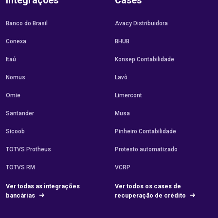
Integrações
Cases
Banco do Brasil
Avacy Distribuidora
Conexa
BHUB
Itaú
Konsep Contabilidade
Nomus
Lavô
Omie
Limercont
Santander
Musa
Sicoob
Pinheiro Contabilidade
TOTVS Protheus
Protesto automatizado
TOTVS RM
VCRP
Ver todas as integrações
Ver todos os cases de
bancárias
recuperação de crédito