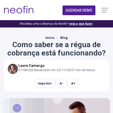
AGENDAR DEMO
Recebeu uma cobrança da Neofin?
veja o que fazer
.
Início
Blog
Como saber se a régua de
cobrança está funcionando?
Laura Camargo
27/08/2025
atualizado em
25/11/2025
7 min de leitura
Imprimir
A-
A+