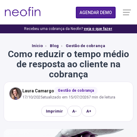
AGENDAR DEMO
Recebeu uma cobrança da Neofin?
veja o que fazer
.
Início
Blog
Gestão de cobrança
Como reduzir o tempo médio
de resposta ao cliente na
cobrança
Laura Camargo
Gestão de cobrança
17/10/2025
atualizado em
15/07/2026
7 min de leitura
Imprimir
A-
A+