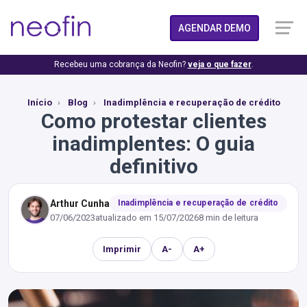
AGENDAR DEMO
Recebeu uma cobrança da Neofin?
veja o que fazer
.
Início
Blog
Inadimplência e recuperação de crédito
Como protestar clientes
inadimplentes: O guia
definitivo
Arthur Cunha
Inadimplência e recuperação de crédito
07/06/2023
atualizado em
15/07/2026
8 min de leitura
Imprimir
A-
A+