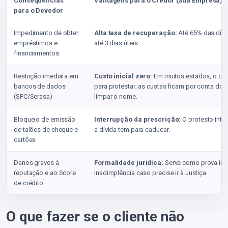
Consequências
Vantagens para o Credor (Sua Empresa)
para o Devedor
Impedimento de obter
Alta taxa de recuperação:
Até 65% das dív
empréstimos e
até 3 dias úteis.
financiamentos
Restrição imediata em
Custo inicial zero:
Em muitos estados, o cr
bancos de dados
para protestar; as custas ficam por conta do 
(SPC/Serasa)
limpar o nome.
Bloqueio de emissão
Interrupção da prescrição:
O protesto inte
de talões de cheque e
a dívida tem para caducar.
cartões
Danos graves à
Formalidade jurídica:
Serve como prova inc
reputação e ao Score
inadimplência caso precise ir à Justiça.
de crédito
O que fazer se o cliente não