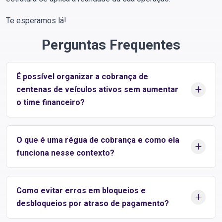
Te esperamos lá!
Perguntas Frequentes
É possível organizar a cobrança de
+
centenas de veículos ativos sem aumentar
o time financeiro?
Sim. Quando a cobrança é estruturada como processo — com
O que é uma régua de cobrança e como ela
regras claras, automação e integração com a operação de
+
funciona nesse contexto?
rastreamento — o volume deixa de ser um problema.
O sistema assume tarefas repetitivas como geração de
cobranças, envio de comunicações, conciliação de
A régua de cobrança é um conjunto de ações automáticas que
Como evitar erros em bloqueios e
pagamentos e aplicação de regras, liberando o time para atuar
define quando, como e por qual canal o cliente será
+
desbloqueios por atraso de pagamento?
apenas em exceções.
comunicado antes e depois do vencimento.
No rastreamento veicular, ela se adapta ao perfil do cliente, ao