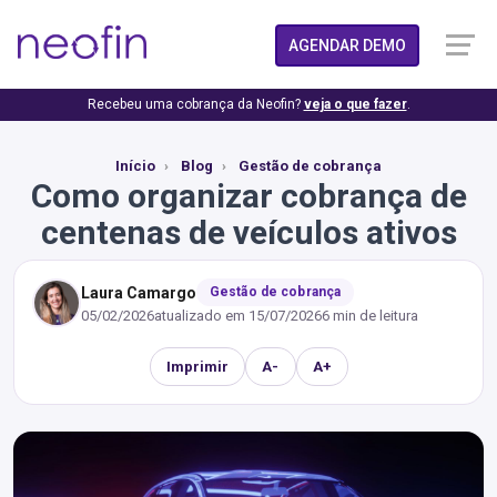
AGENDAR DEMO
Recebeu uma cobrança da Neofin?
veja o que fazer
.
Início
Blog
Gestão de cobrança
Como organizar cobrança de
centenas de veículos ativos
Laura Camargo
Gestão de cobrança
05/02/2026
atualizado em
15/07/2026
6 min de leitura
Imprimir
A-
A+