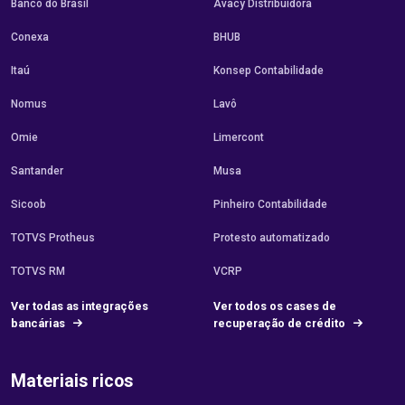
Banco do Brasil
Avacy Distribuidora
Conexa
BHUB
Itaú
Konsep Contabilidade
Nomus
Lavô
Omie
Limercont
Santander
Musa
Sicoob
Pinheiro Contabilidade
TOTVS Protheus
Protesto automatizado
TOTVS RM
VCRP
Ver todas as integrações
Ver todos os cases de
bancárias
recuperação de crédito
Materiais ricos