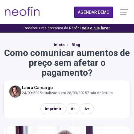
AGENDAR DEMO
Recebeu uma cobrança da Neofin?
veja o que fazer
.
Início
Blog
Como comunicar aumentos de
preço sem afetar o
pagamento?
Laura Camargo
24/09/2025
atualizado em
26/09/2025
7 min de leitura
Imprimir
A-
A+