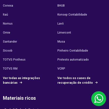
Conexa
BHUB
Itaú
Konsep Contabilidade
Nomus
Lavô
Omie
Limercont
Santander
Musa
Sicoob
Pinheiro Contabilidade
TOTVS Protheus
Protesto automatizado
TOTVS RM
VCRP
Ver todas as integrações
Ver todos os cases de
bancárias
recuperação de crédito
Materiais ricos