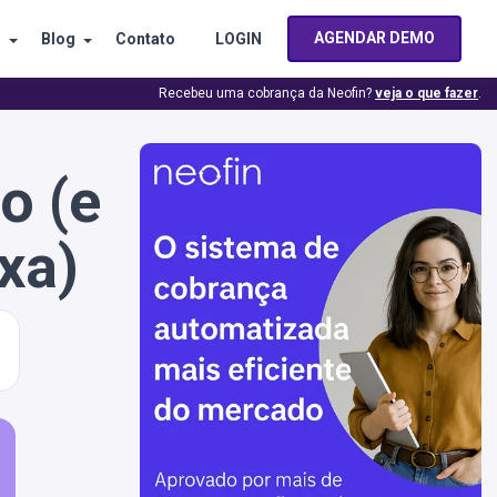
AGENDAR DEMO
s
Blog
Contato
LOGIN
Recebeu uma cobrança da Neofin?
veja o que fazer
.
o (e
xa)