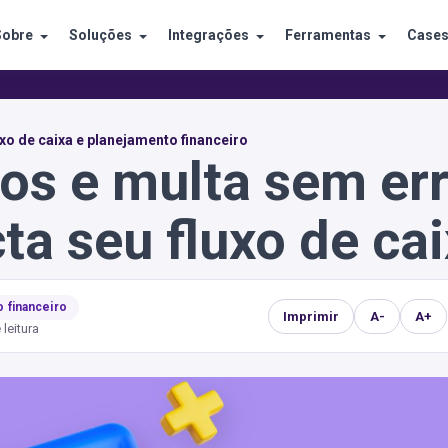
Sobre
Soluções
Integrações
Ferramentas
Case
xo de caixa e planejamento financeiro
os e multa sem err
a seu fluxo de cai
o financeiro
Imprimir
A-
A+
 leitura