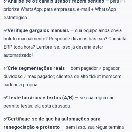
✅Analise se os canais usados fazem sentido
— para PF
priorize WhatsApp; para empresas, e-mail + WhatsApp
estratégico.
✅Verifique gargalos manuais
— sua equipe ainda envia
boleto manualmente? Responde dúvidas básicas? Consulta
ERP toda hora? Lembre-se: isso já deveria estar
automatizado!
✅Crie segmentações reais
— bom pagador ≠ pagador
duvidoso ≠ mau pagador; clientes de alto ticket merecem
cadência própria.
✅Teste horários e textos (A/B)
— se sua régua não
permite testar, ela está atrasada.
✅Certifique-se de que há automações para
renegociação e protesto
— sem isso, sua régua termina