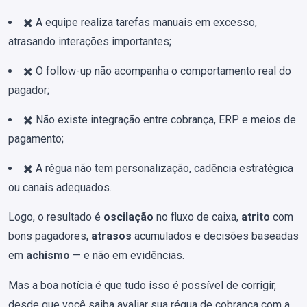
✖️ A equipe realiza tarefas manuais em excesso,
atrasando interações importantes;
✖️ O follow-up não acompanha o comportamento real do
pagador;
✖️ Não existe integração entre cobrança, ERP e meios de
pagamento;
✖️ A régua não tem personalização, cadência estratégica
ou canais adequados.
Logo, o resultado é
oscilação
no fluxo de caixa,
atrito
com
bons pagadores,
atrasos
acumulados e decisões baseadas
em
achismo
— e não em evidências.
Mas a boa notícia é que tudo isso é possível de corrigir,
desde que você saiba avaliar sua régua de cobrança com a