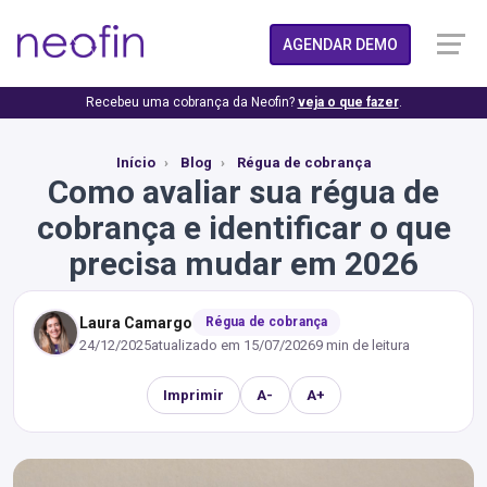
AGENDAR DEMO
Recebeu uma cobrança da Neofin?
veja o que fazer
.
Início
Blog
Régua de cobrança
Como avaliar sua régua de
cobrança e identificar o que
precisa mudar em 2026
Laura Camargo
Régua de cobrança
24/12/2025
atualizado em
15/07/2026
9 min de leitura
Imprimir
A-
A+