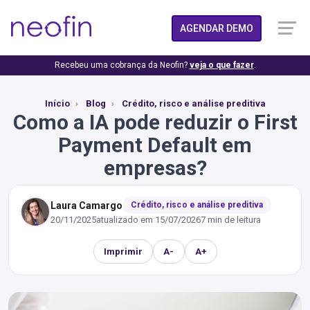
AGENDAR DEMO
Recebeu uma cobrança da Neofin?
veja o que fazer
.
Início
Blog
Crédito, risco e análise preditiva
Como a IA pode reduzir o First
Payment Default em
empresas?
Laura Camargo
Crédito, risco e análise preditiva
20/11/2025
atualizado em
15/07/2026
7 min de leitura
Imprimir
A-
A+